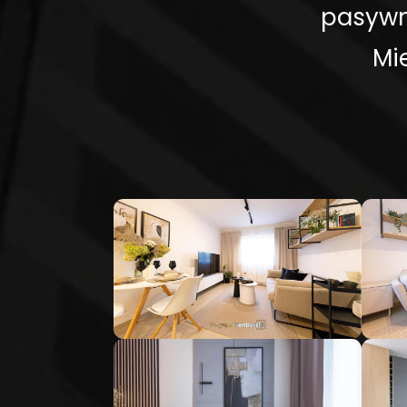
pasywn
Mi