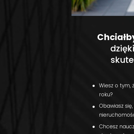
Chciałb
dzięk
skut
Wiesz o tym,
roku?
Obawiasz się,
nieruchomośc
Chcesz naucz