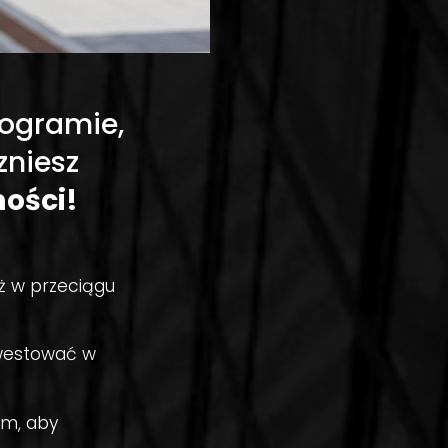
rogramie,
zniesz
ości!
ż w przeciągu
nwestować w
em, aby