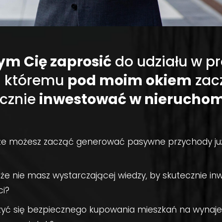
ym Cię zaprosić
do udziału w p
i któremu
pod moim okiem
zac
ecznie
inwestować w nieruchom
 że możesz zacząć generować pasywne przychody ju
 że nie masz wystarczającej wiedzy, by skutecznie i
i?
yć się bezpiecznego kupowania mieszkań na wynaj