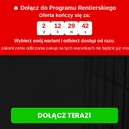
🔥 Dołącz do Programu Rentierskiego
Oferta kończy się za:
2
12
29
39
d
h
m
s
Wybierz swój wariant i odbierz dostęp od razu.
 zakończeniu odliczania zakup na tych warunkach nie będzie już moż
DOŁĄCZ TERAZ!