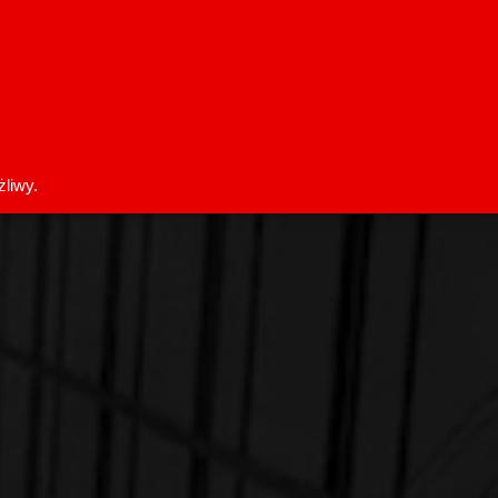
liwy.