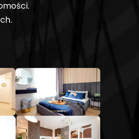
omości.
ch.