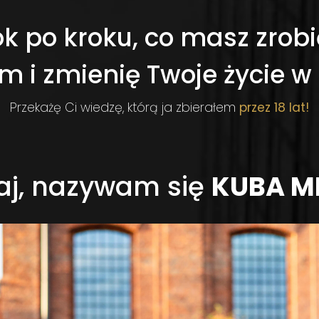
ok po kroku, co masz zrobi
m i zmienię Twoje życie w
Przekażę Ci wiedzę, którą ja zbierałem
przez 18 lat!
aj, nazywam się
KUBA M