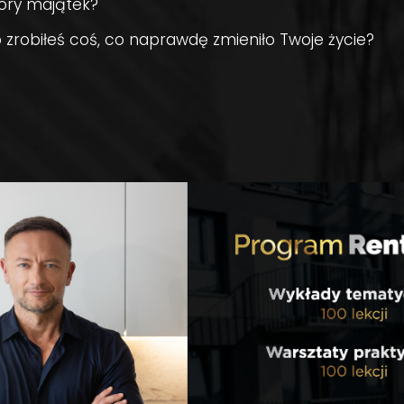
ory majątek?
o zrobiłeś coś, co naprawdę zmieniło Twoje życie?